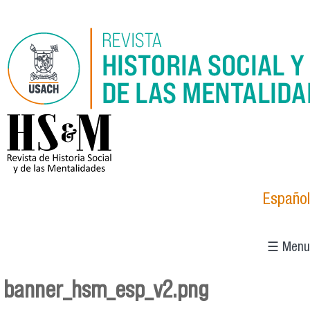
Skip to main content
logo_hsm_2021.png
Español
☰ Menu
banner_hsm_esp_v2.png
You are here