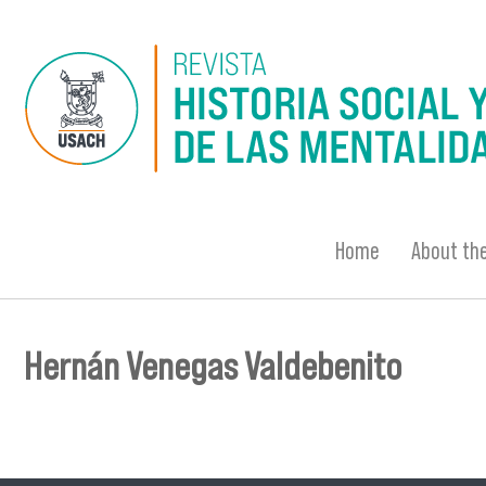
Skip to main content
Home
About the
Hernán Venegas Valdebenito
You are here