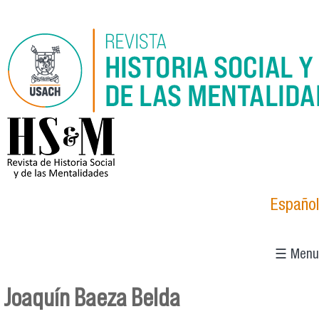
Skip to main content
logo_hsm_2021.png
Español
☰ Menu
Joaquín Baeza Belda
You are here