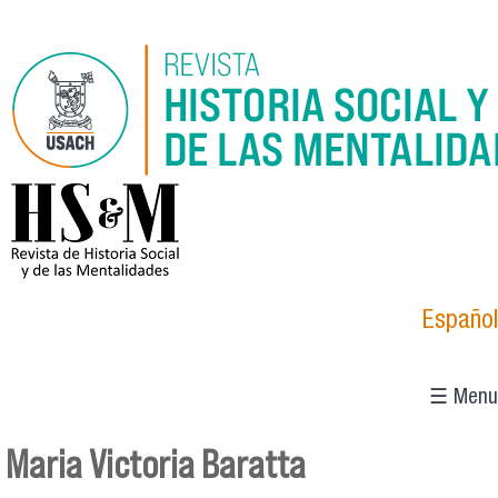
Skip to main content
logo_hsm_2021.png
Español
☰ Menu
Maria Victoria Baratta
You are here