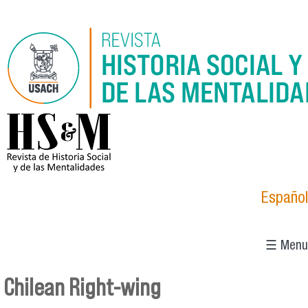
Skip to main content
logo_hsm_2021.png
Español
☰ Menu
Chilean Right-wing
You are here