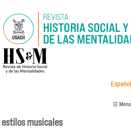
Skip to main content
logo_hsm_2021.png
Español
☰ Menu
estilos musicales
You are here