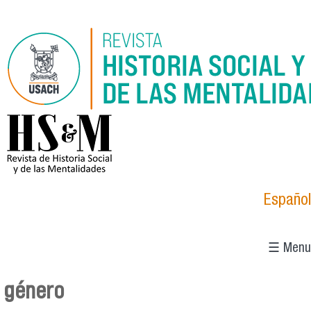
Skip to main content
logo_hsm_2021.png
Español
☰ Menu
género
You are here