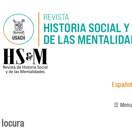
Skip to main content
logo_hsm_2021.png
Español
☰ Menu
locura
You are here