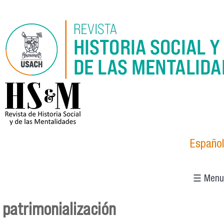
Skip to main content
logo_hsm_2021.png
Español
☰ Menu
patrimonialización
You are here