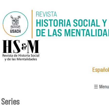
Skip to main content
logo_hsm_2021.png
Español
☰ Menu
Series
You are here