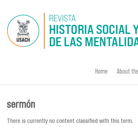
Skip to main content
Home
About the
sermón
You are here
There is currently no content classified with this term.