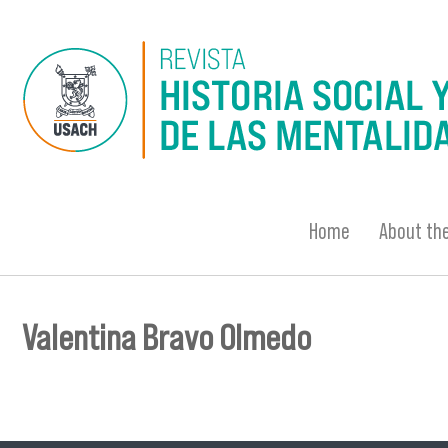
Skip to main content
Home
About the
Valentina Bravo Olmedo
You are here