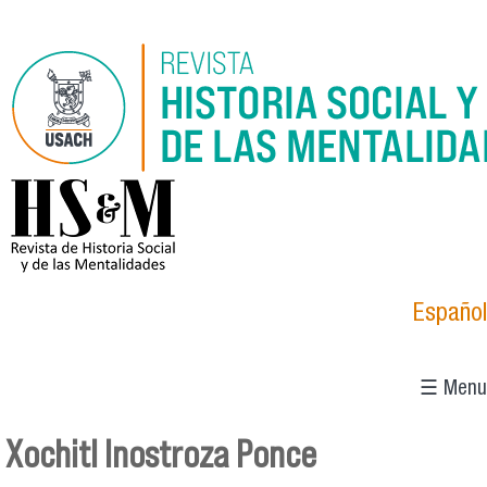
Skip to main content
logo_hsm_2021.png
Español
☰ Menu
Xochitl Inostroza Ponce
You are here