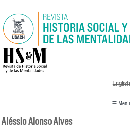
Pasar al contenido principal
logo_hsm_2021.png
English
☰ Menu
Aléssio Alonso Alves
Se encuentra usted aquí