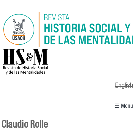
Pasar al contenido principal
logo_hsm_2021.png
English
☰ Menu
Claudio Rolle
Se encuentra usted aquí