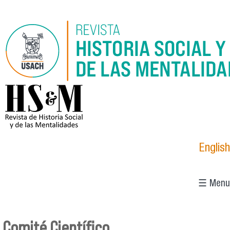
Pasar al contenido principal
logo_hsm_2021.png
English
☰ Menu
Comité Científico