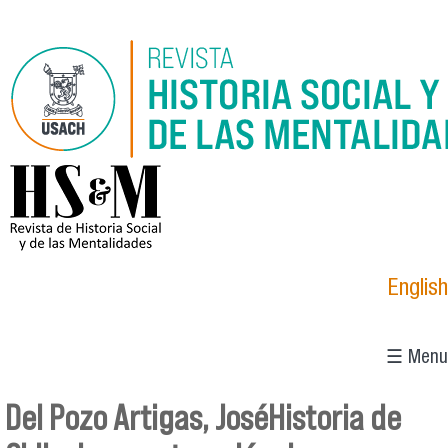
Pasar al contenido principal
logo_hsm_2021.png
English
☰ Menu
Del Pozo Artigas, JoséHistoria de
Se encuentra usted aquí