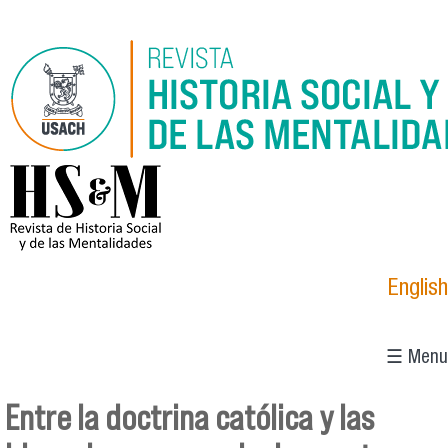
Pasar al contenido principal
logo_hsm_2021.png
English
☰ Menu
Entre la doctrina católica y las
Se encuentra usted aquí