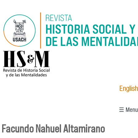
Pasar al contenido principal
logo_hsm_2021.png
English
☰ Menu
Facundo Nahuel Altamirano
Se encuentra usted aquí