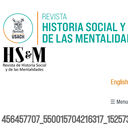
Pasar al contenido principal
logo_hsm_2021.png
English
☰ Menu
456457707_550015704216317_15257
Se encuentra usted aquí