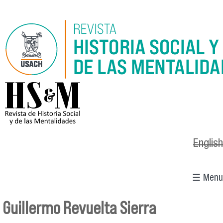
Pasar al contenido principal
logo_hsm_2021.png
English
☰ Menu
Guillermo Revuelta Sierra
Se encuentra usted aquí