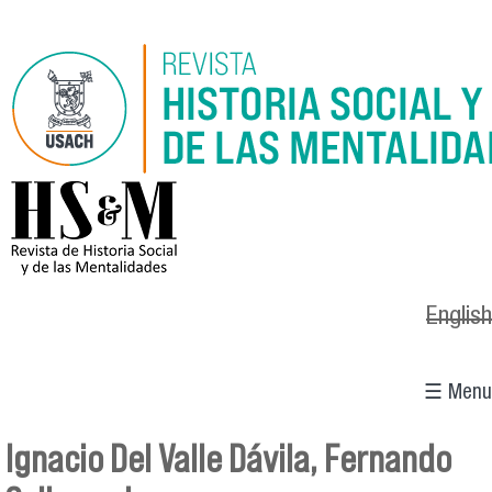
Pasar al contenido principal
logo_hsm_2021.png
English
☰ Menu
Ignacio Del Valle Dávila, Fernando
Se encuentra usted aquí