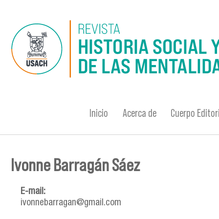
Pasar al contenido principal
Inicio
Acerca de
Cuerpo Editor
Ivonne Barragán Sáez
Se encuentra usted aquí
E-mail:
ivonnebarragan@gmail.com