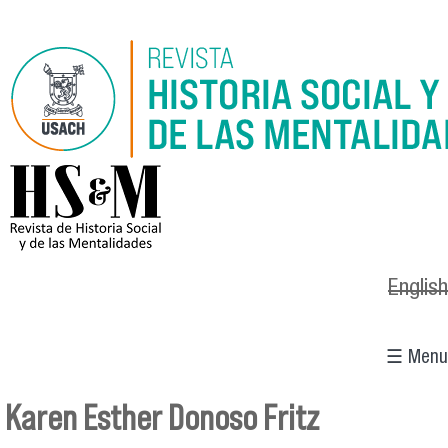
Pasar al contenido principal
logo_hsm_2021.png
English
☰ Menu
Karen Esther Donoso Fritz
Se encuentra usted aquí