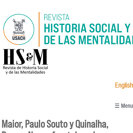
Pasar al contenido principal
logo_hsm_2021.png
English
☰ Menu
Maior, Paulo Souto y Quinalha,
Se encuentra usted aquí