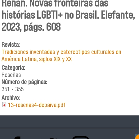
Renan. Novas fronteiras das
histórias LGBTI+ no Brasil. Elefante,
2023, págs. 608
Revista:
Tradiciones inventadas y estereotipos culturales en
América Latina, siglos XIX y XX
Categoría:
Reseñas
Número de páginas:
351 - 355
Archivo:
13-resenas4-depaiva.pdf