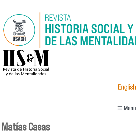
Pasar al contenido principal
logo_hsm_2021.png
English
☰ Menu
Matías Casas
Se encuentra usted aquí