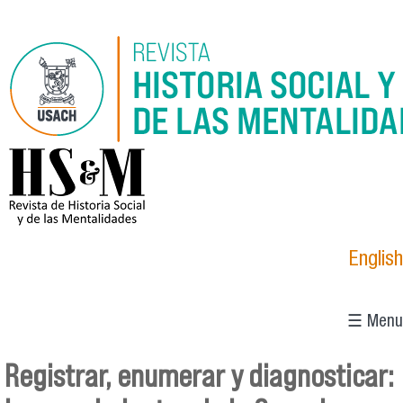
Pasar al contenido principal
logo_hsm_2021.png
English
☰ Menu
Registrar, enumerar y diagnosticar:
Se encuentra usted aquí