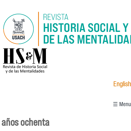
Pasar al contenido principal
logo_hsm_2021.png
English
☰ Menu
años ochenta
Se encuentra usted aquí