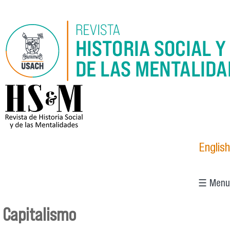
Pasar al contenido principal
logo_hsm_2021.png
English
☰ Menu
Capitalismo
Se encuentra usted aquí