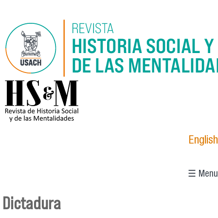
Pasar al contenido principal
logo_hsm_2021.png
English
☰ Menu
Dictadura
Se encuentra usted aquí