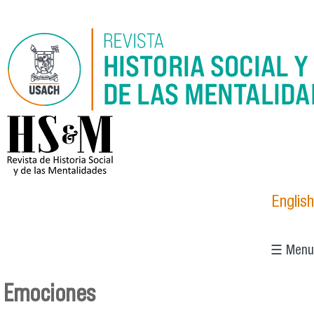
Pasar al contenido principal
logo_hsm_2021.png
English
☰ Menu
Emociones
Se encuentra usted aquí