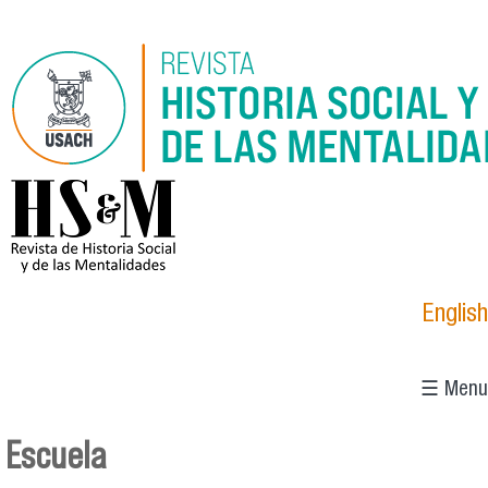
Pasar al contenido principal
logo_hsm_2021.png
English
☰ Menu
Escuela
Se encuentra usted aquí