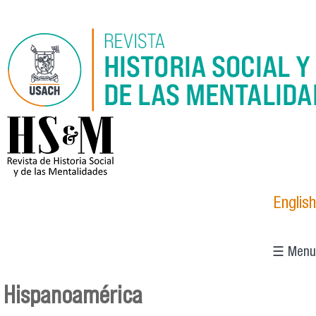
Pasar al contenido principal
logo_hsm_2021.png
English
☰ Menu
Hispanoamérica
Se encuentra usted aquí