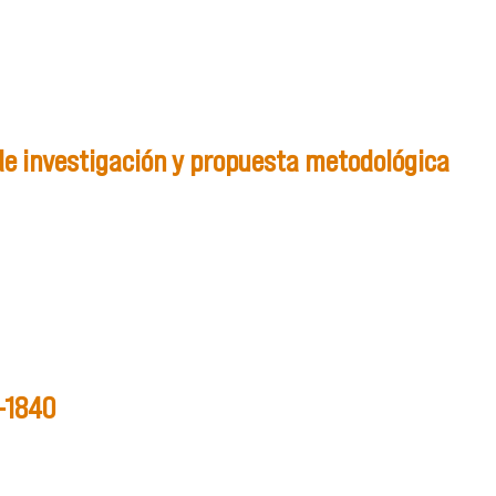
s de investigación y propuesta metodológica
tigación y propuesta metodológica para el estudio de los
0-1840