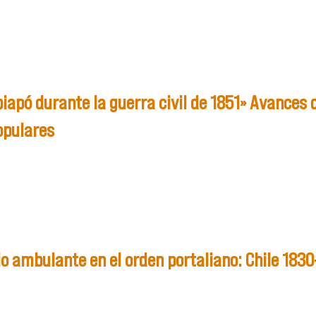
opiapó durante la guerra civil de 1851» Avance
opulares
en Copiapó durante la guerra civil de 1851» Avances de inves
dio ambulante en el orden portaliano: Chile 183