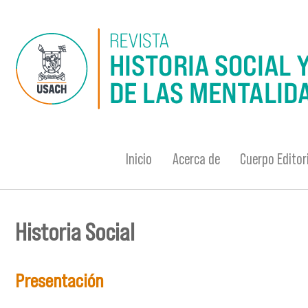
Pasar al contenido principal
Inicio
Acerca de
Cuerpo Editor
Historia Social
Se encuentra usted aquí
Presentación