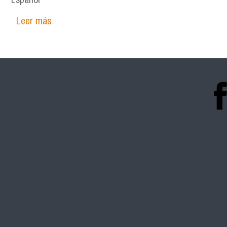
Español
Leer más
sobre El resorte principal de la máquina. El pr