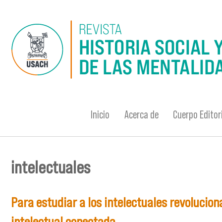
Pasar al contenido principal
Inicio
Acerca de
Cuerpo Editor
intelectuales
Se encuentra usted aquí
Para estudiar a los intelectuales revolucion
intelectual conectada