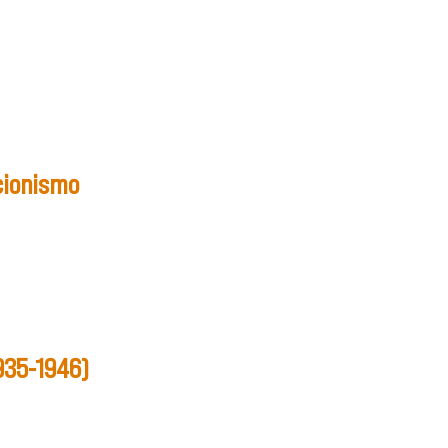
 Una propuesta de historia intelectual conectada
cionismo
935-1946)