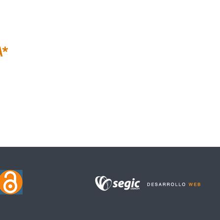
946)
A*