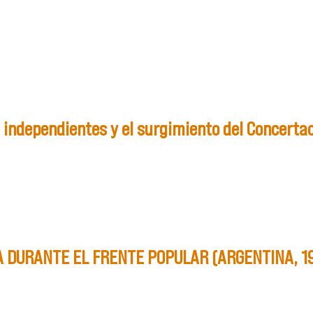
cionarios en Cuba y Chile durante la construcción socialista.
s independientes y el surgimiento del Concerta
icos independientes y el surgimiento del Concertacionismo
A DURANTE EL FRENTE POPULAR (ARGENTINA, 1