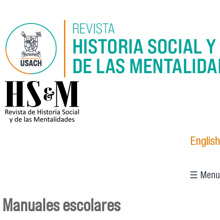
Pasar al contenido principal
logo_hsm_2021.png
English
☰ Menu
Manuales escolares
Se encuentra usted aquí