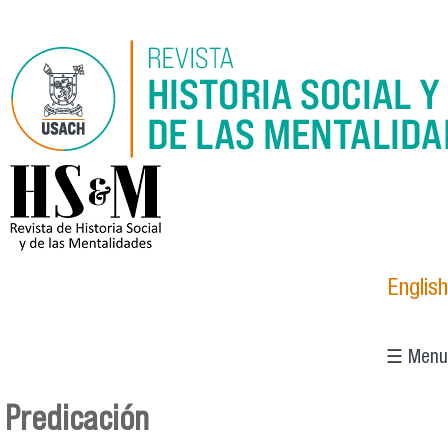
Pasar al contenido principal
logo_hsm_2021.png
English
☰ Menu
Predicación
Se encuentra usted aquí