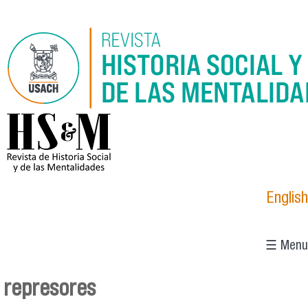
Pasar al contenido principal
logo_hsm_2021.png
English
☰ Menu
represores
Se encuentra usted aquí