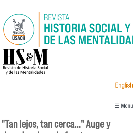
Pasar al contenido principal
logo_hsm_2021.png
English
☰ Menu
"Tan lejos, tan cerca..." Auge y
Se encuentra usted aquí