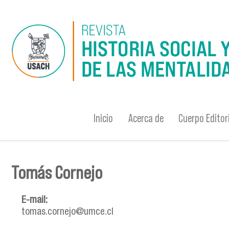
Pasar al contenido principal
Inicio
Acerca de
Cuerpo Editor
Tomás Cornejo
Se encuentra usted aquí
E-mail:
tomas.cornejo@umce.cl