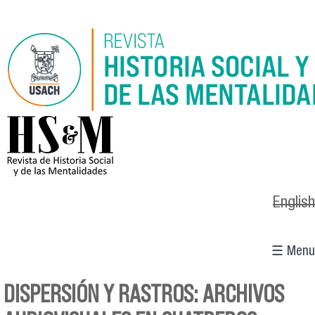
Pasar al contenido principal
logo_hsm_2021.png
English
☰ Menu
DISPERSIÓN Y RASTROS: ARCHIVOS
Se encuentra usted aquí