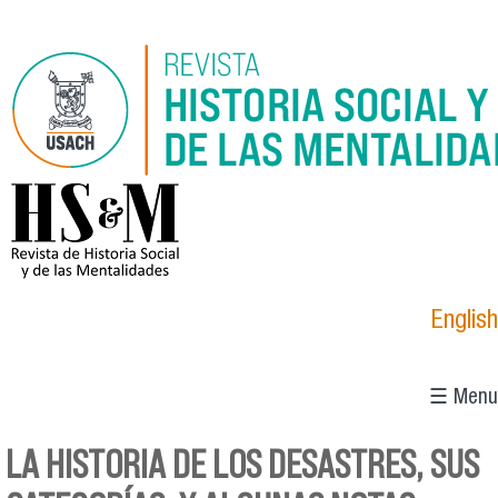
Pasar al contenido principal
logo_hsm_2021.png
English
☰ Menu
LA HISTORIA DE LOS DESASTRES, SUS
Se encuentra usted aquí