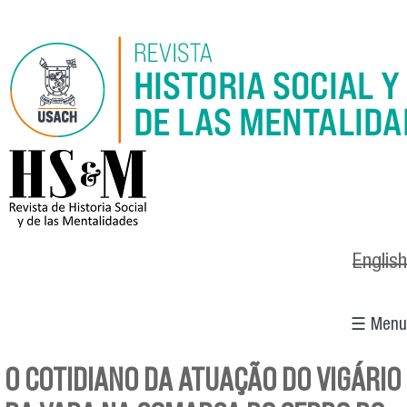
Pasar al contenido principal
logo_hsm_2021.png
English
☰ Menu
O COTIDIANO DA ATUAÇÃO DO VIGÁRIO
Se encuentra usted aquí