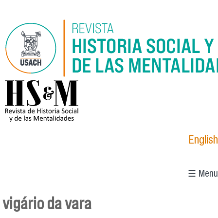
Pasar al contenido principal
logo_hsm_2021.png
English
☰ Menu
vigário da vara
Se encuentra usted aquí