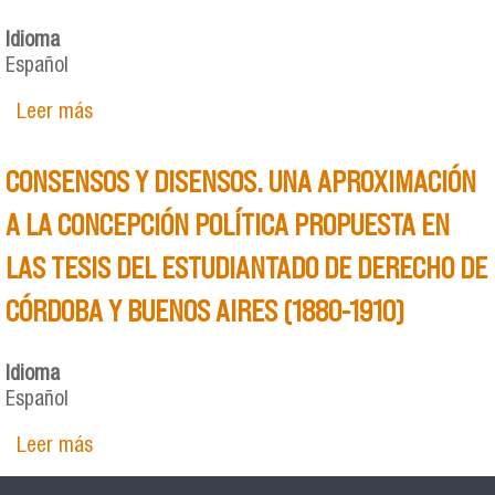
Idioma
Español
Leer más
sobre GUEVARISTAS Y COMUNISTAS: DIÁLOGOS Y
POLÉMICAS DE UNA ALIANZA IMPOSIBLE.
RECONSTRUYENDO EL VÍNCULO ENTRE EL
CONSENSOS Y DISENSOS. UNA APROXIMACIÓN
PARTIDO REVOLUCIONARIO DE LOS
TRABAJADORES-EJÉRCITO REVOLUCIONARIO
A LA CONCEPCIÓN POLÍTICA PROPUESTA EN
DEL PUEBLO Y EL PARTIDO COMUNISTA
LAS TESIS DEL ESTUDIANTADO DE DERECHO DE
ARGENTINO (1969-1975).
CÓRDOBA Y BUENOS AIRES (1880-1910)
Idioma
Español
Leer más
sobre CONSENSOS Y DISENSOS. UNA
APROXIMACIÓN A LA CONCEPCIÓN POLÍTICA