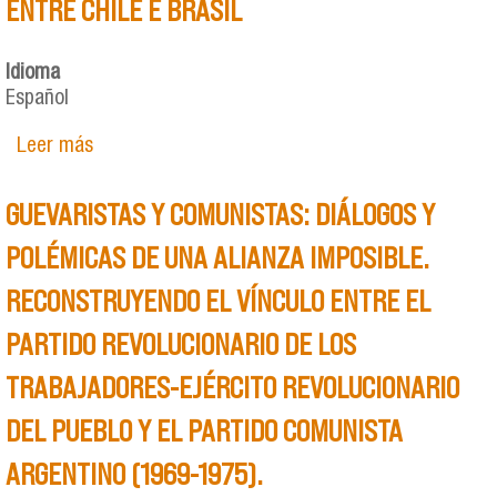
ENTRE CHILE E BRASIL
Idioma
Español
Leer más
sobre EM DEFESA DA CULTURA: INTELECTUAIS
COMUNISTAS E REVISTAS LITERÁRIAS NOS
ANOS 1930. UMA ANÁLISE COMPARATIVA ENTRE
GUEVARISTAS Y COMUNISTAS: DIÁLOGOS Y
CHILE E BRASIL
POLÉMICAS DE UNA ALIANZA IMPOSIBLE.
RECONSTRUYENDO EL VÍNCULO ENTRE EL
PARTIDO REVOLUCIONARIO DE LOS
TRABAJADORES-EJÉRCITO REVOLUCIONARIO
DEL PUEBLO Y EL PARTIDO COMUNISTA
ARGENTINO (1969-1975).