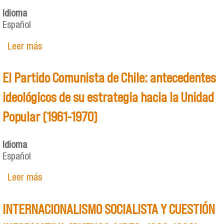
Idioma
Español
Leer más
sobre Para estudiar a los intelectuales
revolucionarios en Cuba y Chile durante la
construcción socialista. Una propuesta de
El Partido Comunista de Chile: antecedentes
historia intelectual conectada
ideológicos de su estrategia hacia la Unidad
Popular (1961-1970)
Idioma
Español
Leer más
sobre El Partido Comunista de Chile:
antecedentes ideológicos de su estrategia hacia
la Unidad Popular (1961-1970)
INTERNACIONALISMO SOCIALISTA Y CUESTIÓN