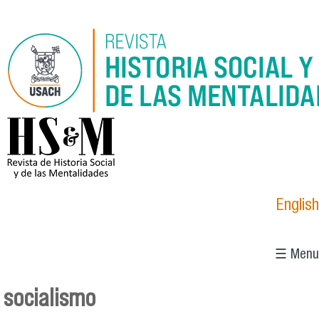
Pasar al contenido principal
logo_hsm_2021.png
English
☰ Menu
socialismo
Se encuentra usted aquí